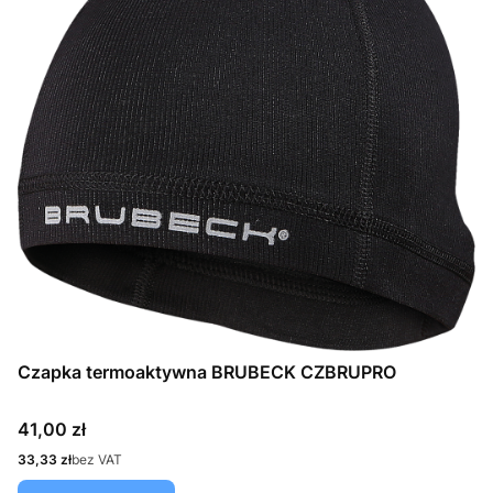
Czapka termoaktywna BRUBECK CZBRUPRO
Cena
41,00 zł
Cena
33,33 zł
bez VAT