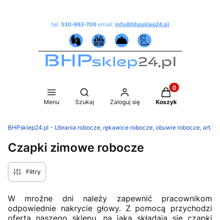
Produkty w koszy
Otwórz wyszukiwarkę
Menu
Szukaj
Zaloguj się
Koszyk
BHPsklep24.pl - Ubrania robocze, rękawice robocze, obuwie robocze, art.B
Czapki zimowe robocze
Filtry
W mroźne dni należy zapewnić pracownikom
odpowiednie nakrycie głowy. Z pomocą przychodzi
oferta naszego sklepu, na jaką składają się czapki