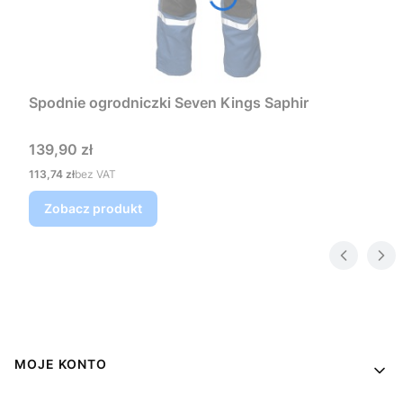
Spodnie ogrodniczki Seven Kings Saphir
Cena
139,90 zł
Cena
113,74 zł
bez VAT
Zobacz produkt
Linki w stopce
MOJE KONTO