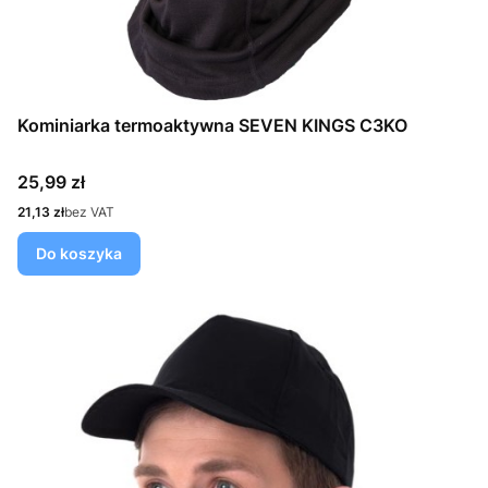
Kominiarka termoaktywna SEVEN KINGS C3KO
Cena
25,99 zł
Cena
21,13 zł
bez VAT
Do koszyka