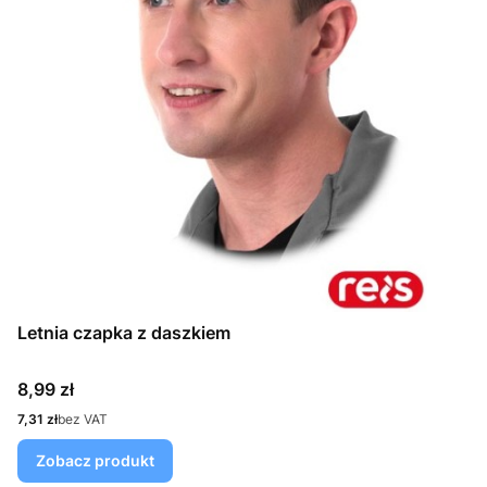
Letnia czapka z daszkiem
Cena
8,99 zł
Cena
7,31 zł
bez VAT
Zobacz produkt