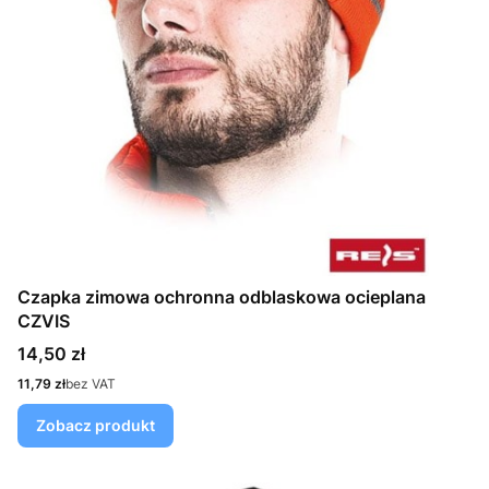
Czapka zimowa ochronna odblaskowa ocieplana
CZVIS
Cena
14,50 zł
Cena
11,79 zł
bez VAT
Zobacz produkt