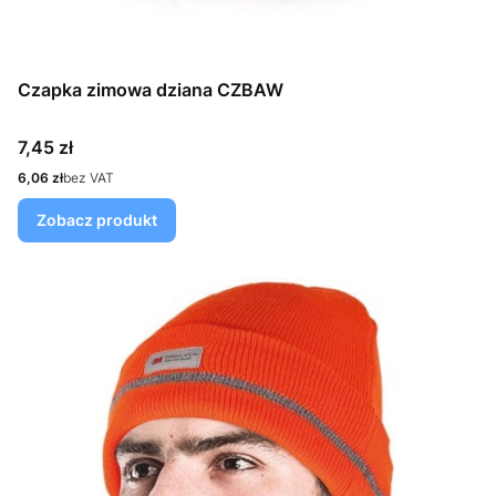
Czapka zimowa dziana CZBAW
Cena
7,45 zł
Cena
6,06 zł
bez VAT
Zobacz produkt