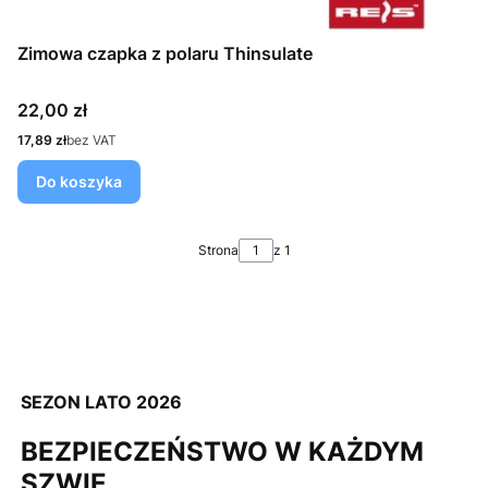
Zimowa czapka z polaru Thinsulate
Cena
22,00 zł
Cena
17,89 zł
bez VAT
Do koszyka
Strona
z 1
SEZON LATO 2026
BEZPIECZEŃSTWO W KAŻDYM
SZWIE