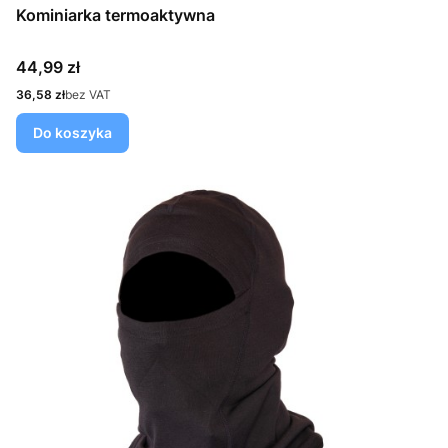
Kominiarka termoaktywna
Cena
44,99 zł
Cena
36,58 zł
bez VAT
Do koszyka