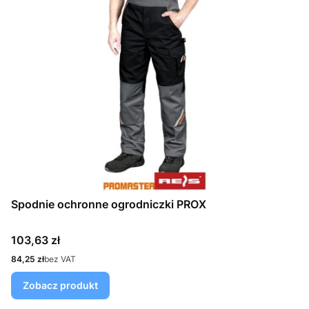
Spodnie ochronne ogrodniczki PROX
Cena
103,63 zł
Cena
84,25 zł
bez VAT
Zobacz produkt