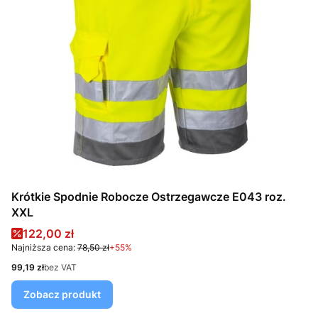
Krótkie Spodnie Robocze Ostrzegawcze E043 roz.
XXL
Cena promocyjna
122,00 zł
Najniższa cena:
78,50 zł
+55%
Cena
99,19 zł
bez VAT
Zobacz produkt