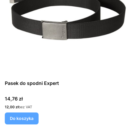
Pasek do spodni Expert
Cena
14,76 zł
Cena
12,00 zł
bez VAT
Do koszyka