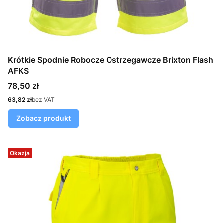
Krótkie Spodnie Robocze Ostrzegawcze Brixton Flash
AFKS
Cena
78,50 zł
Cena
63,82 zł
bez VAT
Zobacz produkt
Okazja