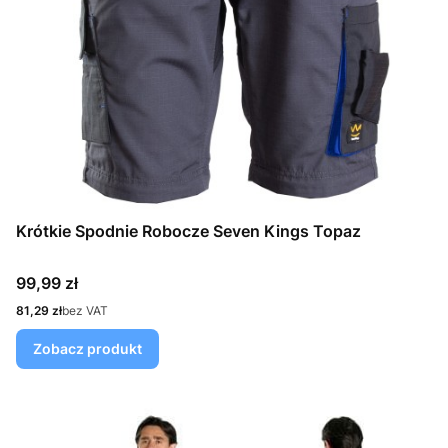
Krótkie Spodnie Robocze Seven Kings Topaz
Cena
99,99 zł
Cena
81,29 zł
bez VAT
Zobacz produkt