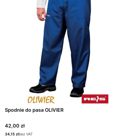
Spodnie do pasa OLIVIER
Cena
42,00 zł
Cena
34,15 zł
bez VAT