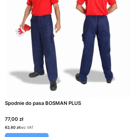
Spodnie do pasa BOSMAN PLUS
Cena
77,00 zł
Cena
62,60 zł
bez VAT