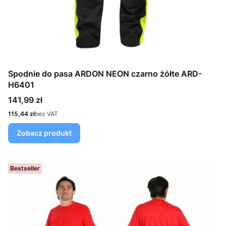
Spodnie do pasa ARDON NEON czarno żółte ARD-
H6401
Cena
141,99 zł
Cena
115,44 zł
bez VAT
Zobacz produkt
Bestseller