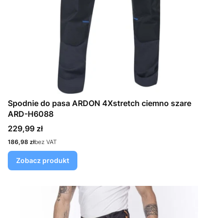
Spodnie do pasa ARDON 4Xstretch ciemno szare
ARD-H6088
Cena
229,99 zł
Cena
186,98 zł
bez VAT
Zobacz produkt