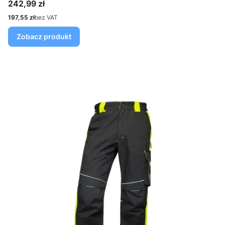
Cena
242,99 zł
Cena
197,55 zł
bez VAT
Zobacz produkt