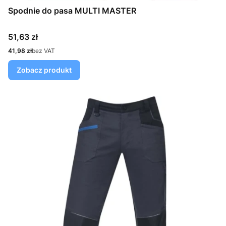
Spodnie do pasa MULTI MASTER
Cena
51,63 zł
Cena
41,98 zł
bez VAT
Zobacz produkt