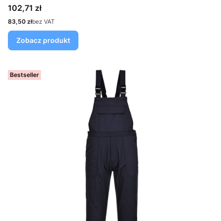
Cena
102,71 zł
Cena
83,50 zł
bez VAT
Zobacz produkt
Bestseller