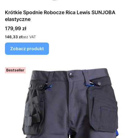
Krótkie Spodnie Robocze Rica Lewis SUNJOBA
elastyczne
Cena
179,99 zł
Cena
146,33 zł
bez VAT
Zobacz produkt
Bestseller