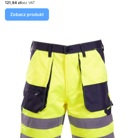
Cena
121,94 zł
bez VAT
Zobacz produkt