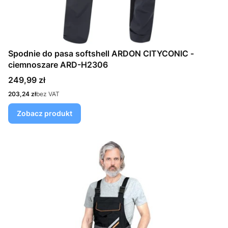
Spodnie do pasa softshell ARDON CITYCONIC -
ciemnoszare ARD-H2306
Cena
249,99 zł
Cena
203,24 zł
bez VAT
Zobacz produkt