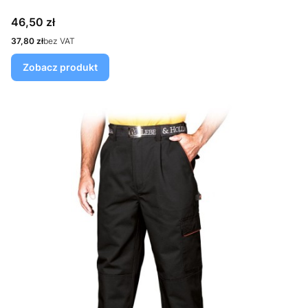
Cena
46,50 zł
Cena
37,80 zł
bez VAT
Zobacz produkt