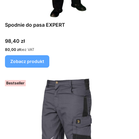
Spodnie do pasa EXPERT
Cena
98,40 zł
Cena
80,00 zł
bez VAT
Zobacz produkt
Bestseller