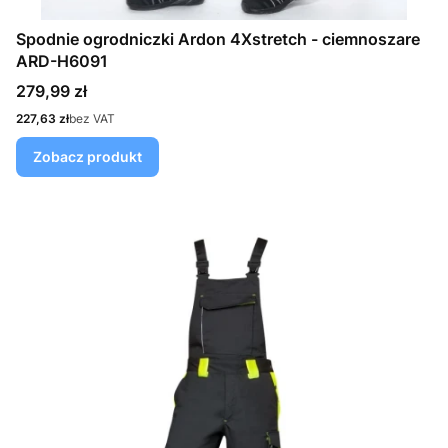
Spodnie ogrodniczki Ardon 4Xstretch - ciemnoszare
ARD-H6091
Cena
279,99 zł
Cena
227,63 zł
bez VAT
Zobacz produkt