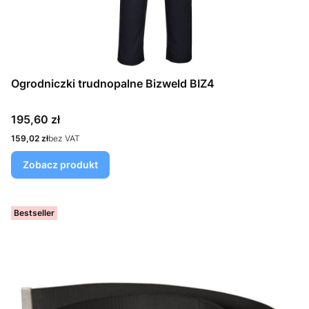
Ogrodniczki trudnopalne Bizweld BIZ4
Cena
195,60 zł
Cena
159,02 zł
bez VAT
Zobacz produkt
Bestseller