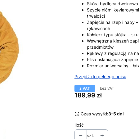
Skóra bydlęca dwoinowa –
Szycie nićmi kevlarowymi
trwałości
Zapięcie na rzep i napy 
rękawicach
Kołnierz typu stójka – s
Wewnętrzna kieszeń zap
przedmiotów
Rękawy z regulacją na n
Plisa osłaniająca zapięci
Rozmiar uniwersalny - ł
Przejdź do pełnego opisu
z VAT
bez VAT
Cena
189,99 zł
Czas wysyłki:
3-5 dni
Ilość
szt.