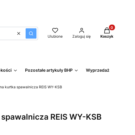
Produkty w kos
Wyczyść
Szukaj
Ulubione
Zaloguj się
Koszyk
okości
Pozostałe artykuły BHP
Wyprzedaż
na kurtka spawalnicza REIS WY-KSB
a spawalnicza REIS WY-KSB