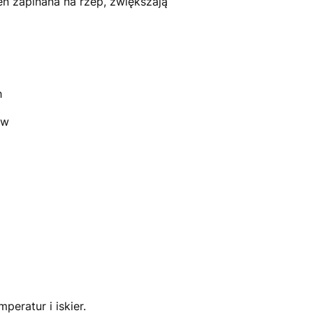
eń zapinana na rzep, zwiększają
h
ów
eratur i iskier.