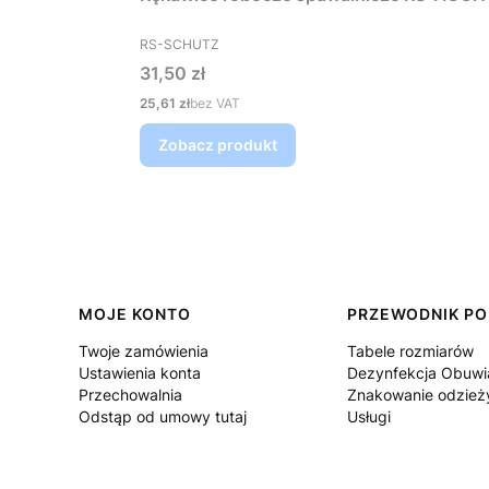
PRODUCENT
RS-SCHUTZ
Cena
31,50 zł
Cena
25,61 zł
bez VAT
Zobacz produkt
Linki w stopce
MOJE KONTO
PRZEWODNIK PO
Twoje zamówienia
Tabele rozmiarów
Ustawienia konta
Dezynfekcja Obuwi
Przechowalnia
Znakowanie odzież
Odstąp od umowy tutaj
Usługi