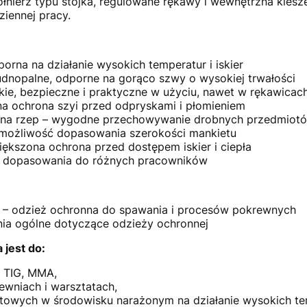
kołnierz typu stójka, regulowane rękawy i wewnętrzna kiesz
iennej pracy.
rna na działanie wysokich temperatur i iskier
udnopalne, odporne na gorąco szwy o wysokiej trwałości
bkie, bezpieczne i praktyczne w użyciu, nawet w rękawicac
zna ochrona szyi przed odpryskami i płomieniem
 na rzep – wygodne przechowywanie drobnych przedmiot
 możliwość dopasowania szerokości mankietu
większona ochrona przed dostępem iskier i ciepła
ść dopasowania do różnych pracowników
1) – odzież ochronna do spawania i procesów pokrewnych
ia ogólne dotyczące odzieży ochronnej
jest do:
 TIG, MMA,
ewniach i warsztatach,
owych w środowisku narażonym na działanie wysokich temp