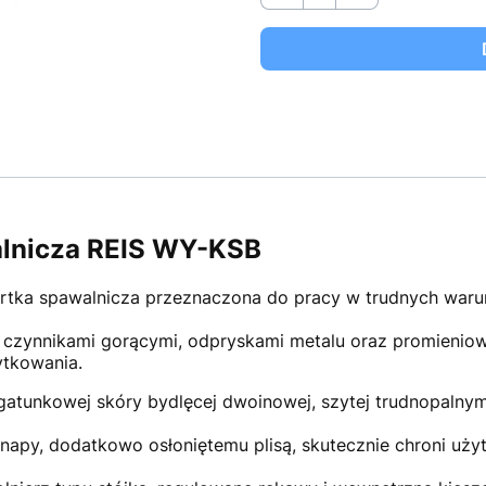
alnicza REIS WY-KSB
rtka spawalnicza przeznaczona do pracy w trudnych waru
czynnikami gorącymi, odpryskami metalu oraz promieniow
ytkowania.
atunkowej skóry bydlęcej dwoinowej, szytej trudnopalnym
 napy, dodatkowo osłoniętemu plisą, skutecznie chroni uży