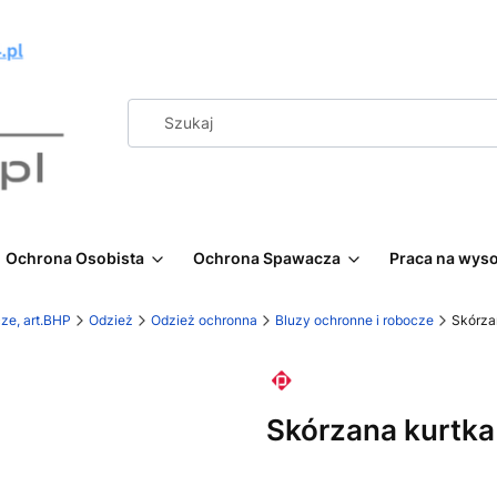
Ochrona Osobista
Ochrona Spawacza
Praca na wys
ze, art.BHP
Odzież
Odzież ochronna
Bluzy ochronne i robocze
Skórza
Skórzana kurtk