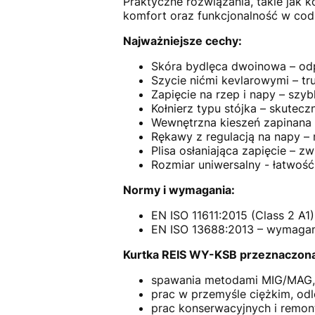
Praktyczne rozwiązania, takie jak 
komfort oraz funkcjonalność w codz
Najważniejsze cechy:
Skóra bydlęca dwoinowa – odpo
Szycie nićmi kevlarowymi – tr
Zapięcie na rzep i napy – szy
Kołnierz typu stójka – skutec
Wewnętrzna kieszeń zapinana
Rękawy z regulacją na napy –
Plisa osłaniająca zapięcie – z
Rozmiar uniwersalny - łatwo
Normy i wymagania:
EN ISO 11611:2015 (Class 2 A
EN ISO 13688:2013 – wymagan
Kurtka REIS WY-KSB przeznaczona 
spawania metodami MIG/MAG,
prac w przemyśle ciężkim, odl
prac konserwacyjnych i remont