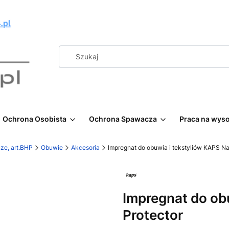
Ochrona Osobista
Ochrona Spawacza
Praca na wys
ze, art.BHP
Obuwie
Akcesoria
Impregnat do obuwia i tekstyliów KAPS Na
Impregnat do ob
Protector