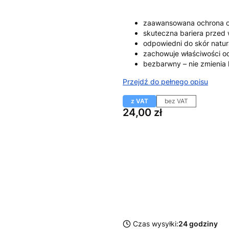
zaawansowana ochrona op
skuteczna bariera przed
odpowiedni do skór natur
zachowuje właściwości od
bezbarwny – nie zmienia 
Przejdź do pełnego opisu
z VAT
bez VAT
Cena
24,00 zł
Wybierz wariant produktu:
Poszczególne warianty mogą ró
*
Pojemość
Wybierz
Czas wysyłki:
24 godziny