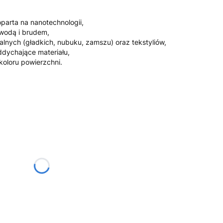
arta na nanotechnologii,
 wodą i brudem,
alnych (gładkich, nubuku, zamszu) oraz tekstyliów,
dychające materiału,
koloru powierzchni.
żnić się ceną