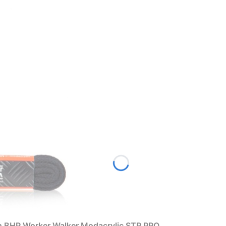
h BHP Worker Walker Modacrylic STR PRO