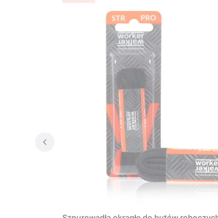
Sznurowadła okrągłe do butów roboczyc