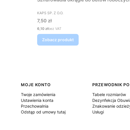
PRODUCENT
KAPS SP. Z O.O.
Cena
7,50 zł
Cena
6,10 zł
bez VAT
Zobacz produkt
Linki w stopce
MOJE KONTO
PRZEWODNIK PO
Twoje zamówienia
Tabele rozmiarów
Ustawienia konta
Dezynfekcja Obuwi
Przechowalnia
Znakowanie odzież
Odstąp od umowy tutaj
Usługi