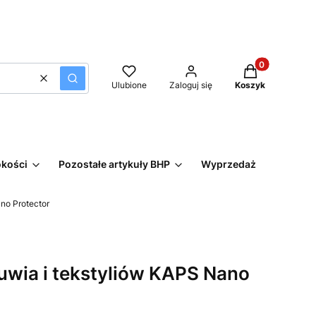
Produkty w kos
Wyczyść
Szukaj
Ulubione
Zaloguj się
Koszyk
okości
Pozostałe artykuły BHP
Wyprzedaż
no Protector
uwia i tekstyliów KAPS Nano