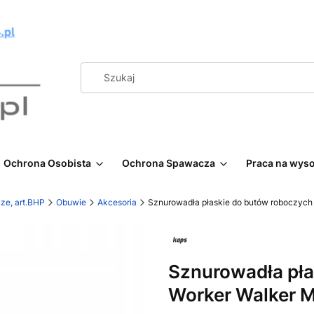
Ochrona Osobista
Ochrona Spawacza
Praca na wys
ze, art.BHP
Obuwie
Akcesoria
Sznurowadła płaskie do butów roboczych
Sznurowadła pła
Worker Walker 