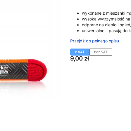
wykonane z mieszanki mo
wysoka wytrzymałość na 
odporne na ciepło i ogień
uniwersalne – pasują do
Przejdź do pełnego opisu
z VAT
bez VAT
Cena
9,00 zł
Wybierz wariant produktu:
Poszczególne warianty mogą ró
*
Kolor
Pokaż wszystkie kolory
*
Długość
Wybierz