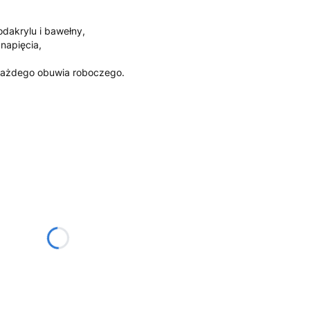
dakrylu i bawełny,
napięcia,
,
 każdego obuwia roboczego.
żnić się ceną