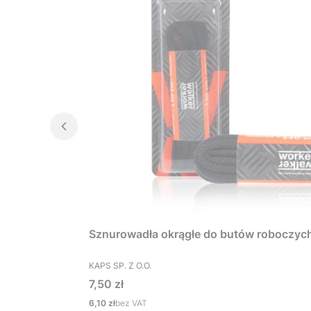
Sznurowadła okrągłe do butów roboczyc
PRODUCENT
KAPS SP. Z O.O.
Cena
7,50 zł
Cena
6,10 zł
bez VAT