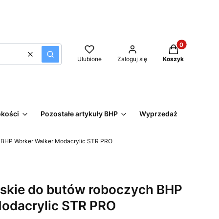
Produkty w kos
Wyczyść
Szukaj
Ulubione
Zaloguj się
Koszyk
okości
Pozostałe artykuły BHP
Wyprzedaż
 BHP Worker Walker Modacrylic STR PRO
skie do butów roboczych BHP
Modacrylic STR PRO