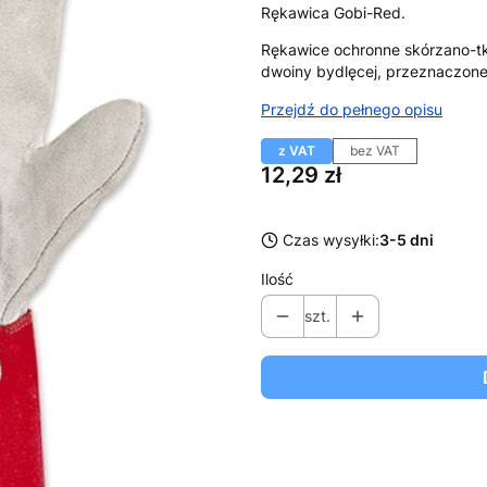
Rękawica Gobi-Red.
Rękawice ochronne skórzano-t
dwoiny bydlęcej, przeznaczone
Przejdź do pełnego opisu
z VAT
bez VAT
Cena
12,29 zł
Czas wysyłki:
3-5 dni
Ilość
szt.