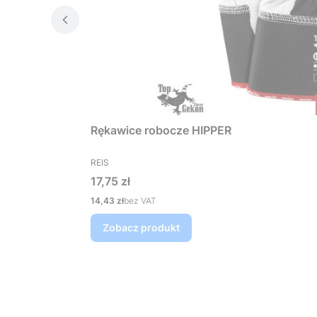
Rękawice robocze HIPPER
PRODUCENT
REIS
Cena
17,75 zł
Cena
14,43 zł
bez VAT
Zobacz produkt