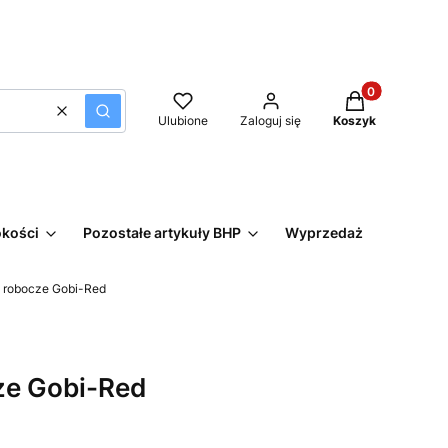
Produkty w kos
Wyczyść
Szukaj
Ulubione
Zaloguj się
Koszyk
okości
Pozostałe artykuły BHP
Wyprzedaż
 robocze Gobi-Red
ze Gobi-Red