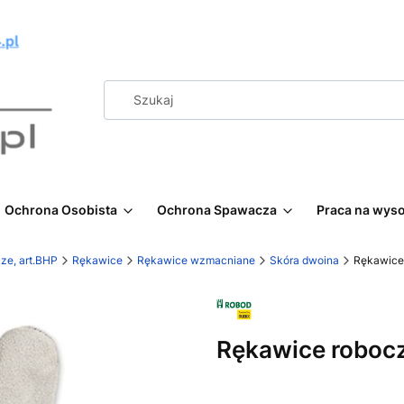
Ochrona Osobista
Ochrona Spawacza
Praca na wys
ze, art.BHP
Rękawice
Rękawice wzmacniane
Skóra dwoina
Rękawice
Rękawice roboc