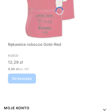
Rękawice robocze Gobi-Red
PRODUCENT
ROBOD
Cena
12,29 zł
Cena
9,99 zł
bez VAT
Do koszyka
Linki w stopce
MOJE KONTO