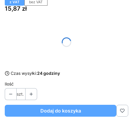
z VAT
bez VAT
Cena
15,87 zł
Wybierz wariant produktu:
Poszczególne warianty mogą różnić się ceną
*
Rozmiar
Wybierz
Czas wysyłki:
24 godziny
Ilość
szt.
Dodaj do koszyka