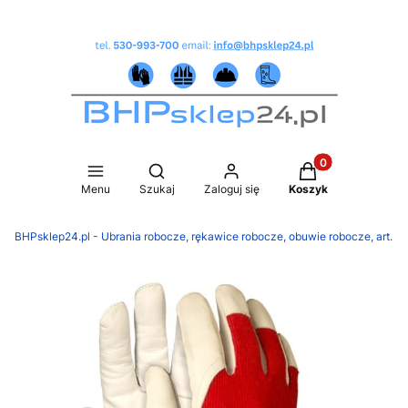
Produkty w koszy
Otwórz wyszukiwarkę
Menu
Szukaj
Zaloguj się
Koszyk
BHPsklep24.pl - Ubrania robocze, rękawice robocze, obuwie robocze, art.B