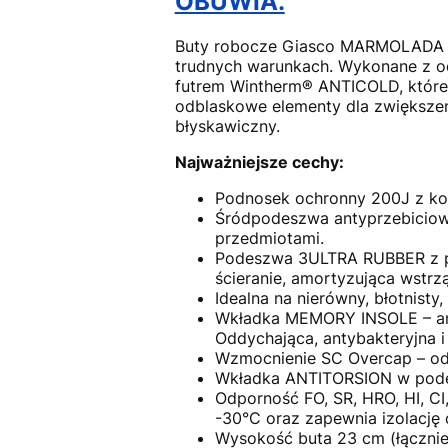
OBUWIA.
Buty robocze Giasco MARMOLADA to 
trudnych warunkach. Wykonane z odp
futrem Wintherm® ANTICOLD, które 
odblaskowe elementy dla zwiększen
błyskawiczny.
Najważniejsze cechy:
Podnosek ochronny 200J z ko
Śródpodeszwa antyprzebiciow
przedmiotami.
Podeszwa 3ULTRA RUBBER z pol
ścieranie, amortyzująca wstrzą
Idealna na nierówny, błotnisty,
Wkładka MEMORY INSOLE – ana
Oddychająca, antybakteryjna i
Wzmocnienie SC Overcap – odp
Wkładka ANTITORSION w podesz
Odporność FO, SR, HRO, HI, CI
-30°C oraz zapewnia izolację 
Wysokość buta 23 cm (łącznie