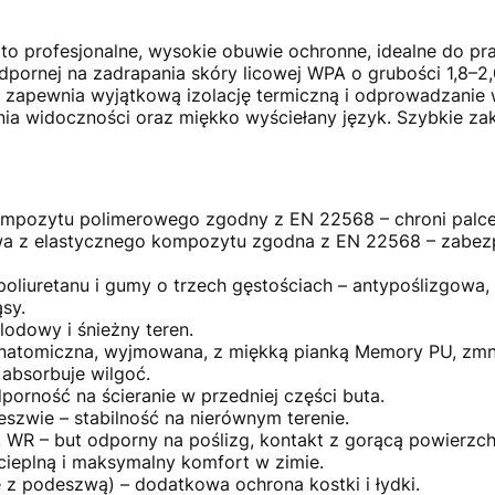
profesjonalne, wysokie obuwie ochronne, idealne do pra
ornej na zadrapania skóry licowej WPA o grubości 1,8–2,
zapewnia wyjątkową izolację termiczną i odprowadzanie w
ia widoczności oraz miękko wyściełany język. Szybkie za
mpozytu polimerowego zgodny z EN 22568 – chroni palce,
a z elastycznego kompozytu zgodna z EN 22568 – zabezp
iuretanu i gumy o trzech gęstościach – antypoślizgowa,
sy.
 lodowy i śnieżny teren.
tomiczna, wyjmowana, z miękką pianką Memory PU, zmni
 absorbuje wilgoć.
orność na ścieranie w przedniej części buta.
wie – stabilność na nierównym terenie.
, WR – but odporny na poślizg, kontakt z gorącą powierzch
cieplną i maksymalny komfort w zimie.
 z podeszwą) – dodatkowa ochrona kostki i łydki.