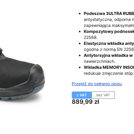
Podeszwa 3ULTRA RUBB
antystatyczna, odporna n
zapewniająca maksymalną 
Kompozytowy podnosek
22568.
Elastyczna wkładka ant
zgodna z normą EN 2256
Antytorsyjna wkładka w
nawierzchniach.
Wkładka MEMORY INSO
redukuje zmęczenie stóp 
Przejdź do pełnego opisu
z VAT
bez VAT
Cena
889,99 zł
Wybierz wariant produktu:
Poszczególne warianty mogą ró