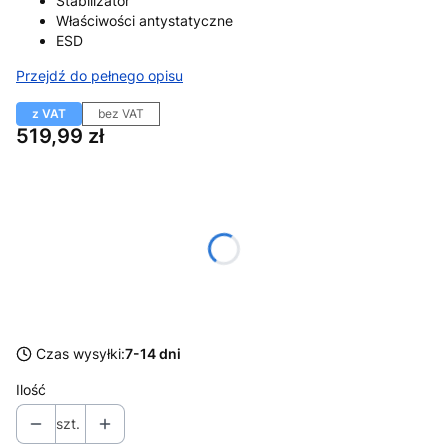
Stabilizator
Właściwości antystatyczne
ESD
Przejdź do pełnego opisu
z VAT
bez VAT
Cena
519,99 zł
Wybierz wariant produktu:
Poszczególne warianty mogą różnić się ceną
*
Rozmiar
Wybierz
Czas wysyłki:
7-14 dni
Ilość
szt.