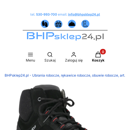
Produkty w koszy
Otwórz wyszukiwarkę
Menu
Szukaj
Zaloguj się
Koszyk
BHPsklep24.pl - Ubrania robocze, rękawice robocze, obuwie robocze, art.B