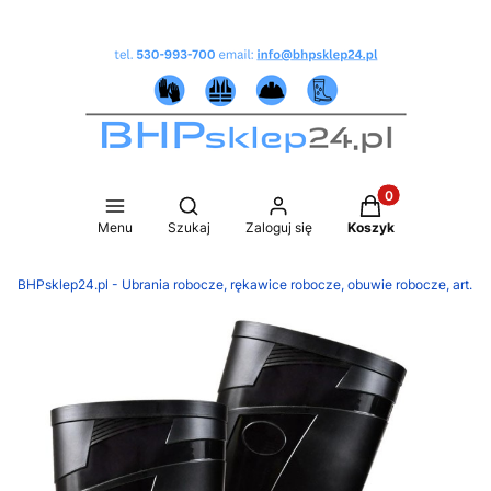
Produkty w koszy
Otwórz wyszukiwarkę
Menu
Szukaj
Zaloguj się
Koszyk
BHPsklep24.pl - Ubrania robocze, rękawice robocze, obuwie robocze, art.B