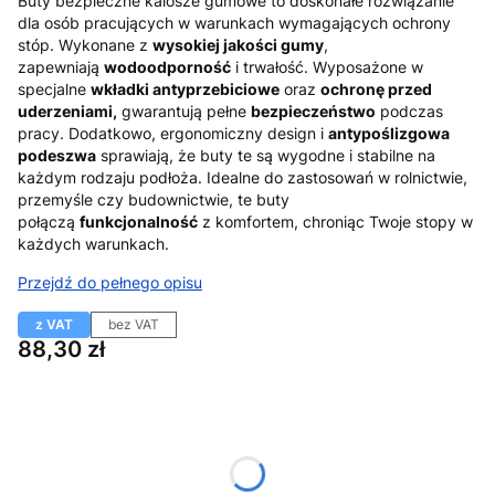
Buty bezpieczne kalosze gumowe to doskonałe rozwiązanie
dla osób pracujących w warunkach wymagających ochrony
stóp. Wykonane z
wysokiej jakości gumy
,
zapewniają
wodoodporność
i trwałość. Wyposażone w
specjalne
wkładki antyprzebiciowe
oraz
ochronę przed
uderzeniami,
gwarantują pełne
bezpieczeństwo
podczas
pracy. Dodatkowo, ergonomiczny design i
antypoślizgowa
podeszwa
sprawiają, że buty te są wygodne i stabilne na
każdym rodzaju podłoża. Idealne do zastosowań w rolnictwie,
przemyśle czy budownictwie, te buty
połączą
funkcjonalność
z komfortem, chroniąc Twoje stopy w
każdych warunkach.
Przejdź do pełnego opisu
z VAT
bez VAT
Cena
88,30 zł
Wybierz wariant produktu:
Poszczególne warianty mogą różnić się ceną