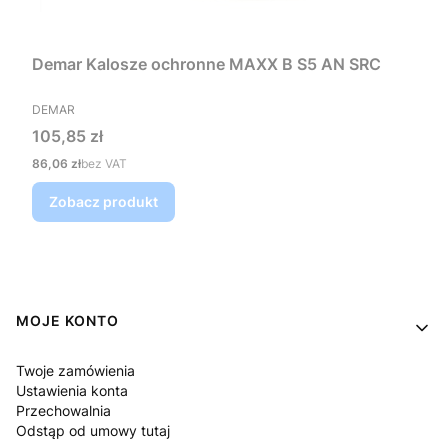
Demar Kalosze ochronne MAXX B S5 AN SRC
PRODUCENT
DEMAR
Cena
105,85 zł
Cena
86,06 zł
bez VAT
Zobacz produkt
Linki w stopce
MOJE KONTO
Twoje zamówienia
Ustawienia konta
Przechowalnia
Odstąp od umowy tutaj