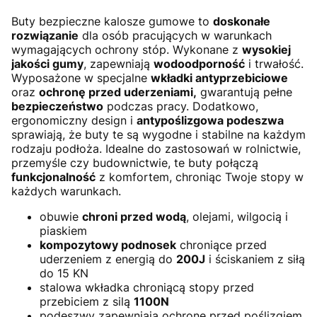
Buty bezpieczne kalosze gumowe to
doskonałe
rozwiązanie
dla osób pracujących w warunkach
wymagających ochrony stóp. Wykonane z
wysokiej
jakości gumy
, zapewniają
wodoodporność
i trwałość.
Wyposażone w specjalne
wkładki antyprzebiciowe
oraz
ochronę przed uderzeniami,
gwarantują pełne
bezpieczeństwo
podczas pracy. Dodatkowo,
ergonomiczny design i
antypoślizgowa podeszwa
sprawiają, że buty te są wygodne i stabilne na każdym
rodzaju podłoża. Idealne do zastosowań w rolnictwie,
przemyśle czy budownictwie, te buty połączą
funkcjonalność
z komfortem, chroniąc Twoje stopy w
każdych warunkach.
obuwie
chroni przed wodą
, olejami, wilgocią i
piaskiem
kompozytowy podnosek
chroniące przed
uderzeniem z energią do
200J
i ściskaniem z siłą
do 15 KN
stalowa wkładka chroniącą stopy przed
przebiciem z silą
1100N
podeszwy zapewniają ochronę przed poślizgiem