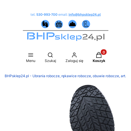
Produkty w koszy
Otwórz wyszukiwarkę
Menu
Szukaj
Zaloguj się
Koszyk
BHPsklep24.pl - Ubrania robocze, rękawice robocze, obuwie robocze, art.B