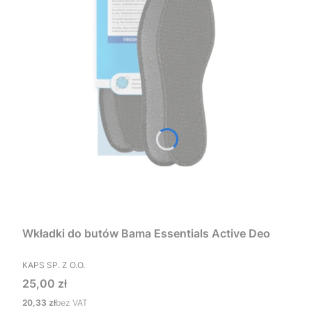
Wkładki do butów Bama Essentials Active Deo
PRODUCENT
KAPS SP. Z O.O.
Cena
25,00 zł
Cena
20,33 zł
bez VAT