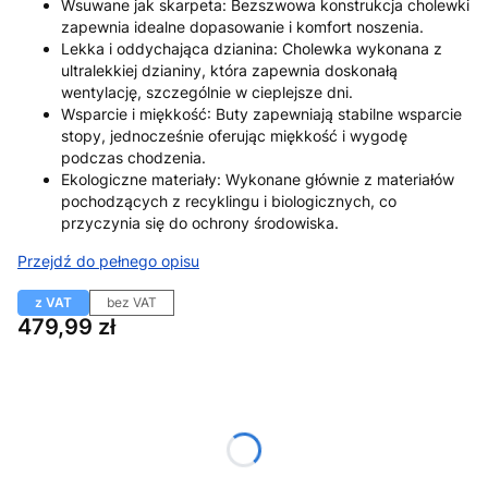
Wsuwane jak skarpeta: Bezszwowa konstrukcja cholewki
zapewnia idealne dopasowanie i komfort noszenia.
Lekka i oddychająca dzianina: Cholewka wykonana z
ultralekkiej dzianiny, która zapewnia doskonałą
wentylację, szczególnie w cieplejsze dni.
Wsparcie i miękkość: Buty zapewniają stabilne wsparcie
stopy, jednocześnie oferując miękkość i wygodę
podczas chodzenia.
Ekologiczne materiały: Wykonane głównie z materiałów
pochodzących z recyklingu i biologicznych, co
przyczynia się do ochrony środowiska.
Przejdź do pełnego opisu
z VAT
bez VAT
Cena
479,99 zł
Wybierz wariant produktu:
Poszczególne warianty mogą różnić się ceną
*
Rozmiar