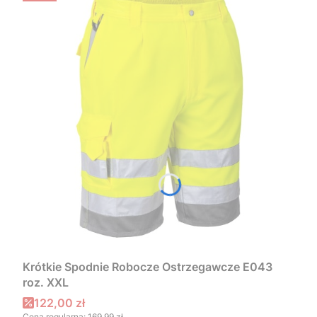
Krótkie Spodnie Robocze Ostrzegawcze E043
roz. XXL
Cena promocyjna
122,00 zł
Cena regularna:
169,99 zł