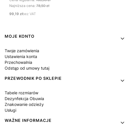
Najniższa cena:
78,50 zł
Cena
99,19 zł
bez VAT
Linki w stopce
MOJE KONTO
Twoje zamówienia
Ustawienia konta
Przechowalnia
Odstąp od umowy tutaj
PRZEWODNIK PO SKLEPIE
Tabele rozmiarów
Dezynfekcja Obuwia
Znakowanie odzieży
Usługi
WAŻNE INFORMACJE