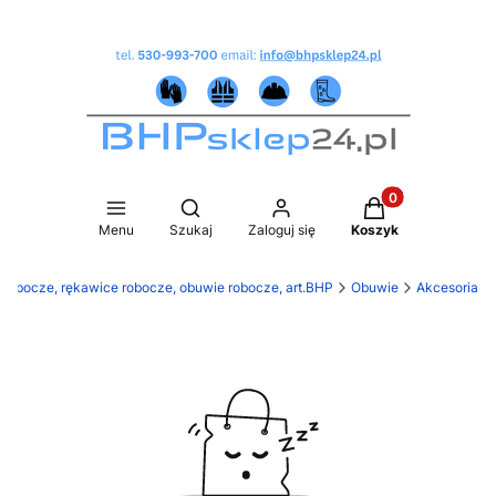
Produkty w koszy
Otwórz wyszukiwarkę
Menu
Szukaj
Zaloguj się
Koszyk
 robocze, rękawice robocze, obuwie robocze, art.BHP
Obuwie
Akcesoria